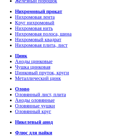
Железный порошок
Нихромовый прокат
Нихромовая лента
Круг нихромовый
Нихромовая нить
Нихромовая полоса, шина
Нихромовый квадрат
Нихромовая плита, лист
Цинк
Аноды цинковые
Чушка цинковая
Цинковый пруток, круги
Металлический цинк
Олово
Оловянный лист, плита
Аноды оловянные
Оловянные чушки
Оловянный круг
Никелевый анод
Флюс для пайки