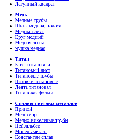
Латунный квадрат
Медь
Медные трубы
Шина медная, полоса
Медный лист
Круг медный
Медная лента
Чушка медная
Титан
Круг титановый
Титановый лист
Титановые трубы
Поковки титановые
Лента титановая
Титановая фольга
Сплавы цветных металлов
Припой
Мельхиор
Медно-никелевые трубы
Нейзильбер
Монель металл
Константан сплав