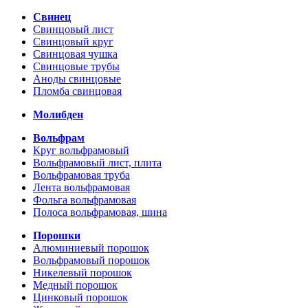
Свинец
Свинцовый лист
Свинцовый круг
Свинцовая чушка
Свинцовые трубы
Аноды свинцовые
Пломба свинцовая
Молибден
Вольфрам
Круг вольфрамовый
Вольфрамовый лист, плита
Вольфрамовая труба
Лента вольфрамовая
Фольга вольфрамовая
Полоса вольфрамовая, шина
Порошки
Алюминиевый порошок
Вольфрамовый порошок
Никелевый порошок
Медный порошок
Цинковый порошок