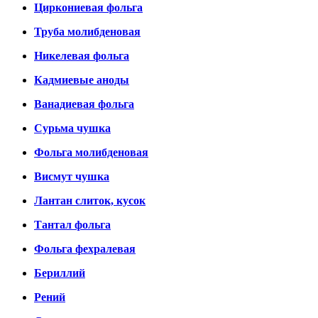
Циркониевая фольга
Труба молибденовая
Никелевая фольга
Кадмиевые аноды
Ванадиевая фольга
Сурьма чушка
Фольга молибденовая
Висмут чушка
Лантан слиток, кусок
Тантал фольга
Фольга фехралевая
Бериллий
Рений