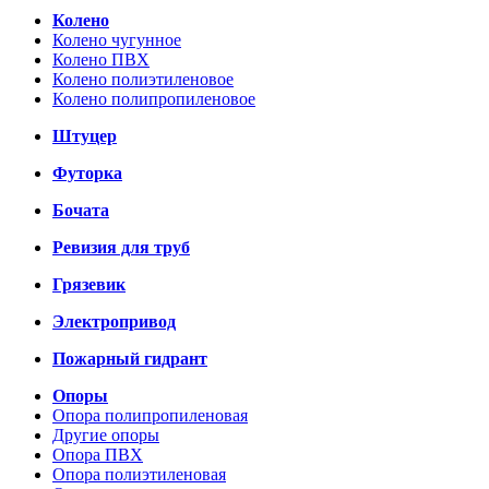
Колено
Колено чугунное
Колено ПВХ
Колено полиэтиленовое
Колено полипропиленовое
Штуцер
Футорка
Бочата
Ревизия для труб
Грязевик
Электропривод
Пожарный гидрант
Опоры
Опора полипропиленовая
Другие опоры
Опора ПВХ
Опора полиэтиленовая