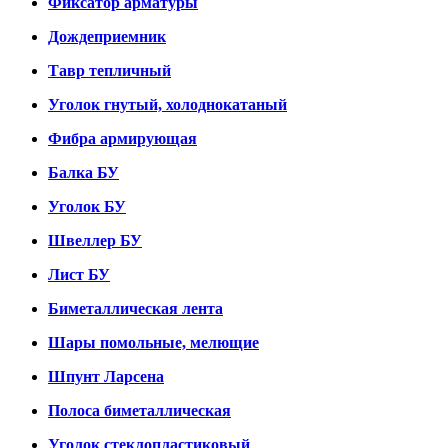
Фиксатор арматуры
Дождеприемник
Тавр тепличный
Уголок гнутый, холоднокатаный
Фибра армирующая
Балка БУ
Уголок БУ
Швеллер БУ
Лист БУ
Биметаллическая лента
Шары помольные, мелющие
Шпунт Ларсена
Полоса биметаллическая
Уголок стеклопластиковый