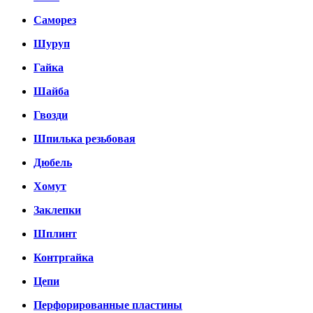
Саморез
Шуруп
Гайка
Шайба
Гвозди
Шпилька резьбовая
Дюбель
Хомут
Заклепки
Шплинт
Контргайка
Цепи
Перфорированные пластины