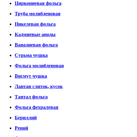
Циркониевая фольга
Труба молибденовая
Никелевая фольга
Кадмиевые аноды
Ванадиевая фольга
Сурьма чушка
Фольга молибденовая
Висмут чушка
Лантан слиток, кусок
Тантал фольга
Фольга фехралевая
Бериллий
Рений