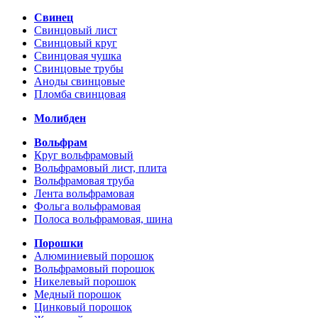
Свинец
Свинцовый лист
Свинцовый круг
Свинцовая чушка
Свинцовые трубы
Аноды свинцовые
Пломба свинцовая
Молибден
Вольфрам
Круг вольфрамовый
Вольфрамовый лист, плита
Вольфрамовая труба
Лента вольфрамовая
Фольга вольфрамовая
Полоса вольфрамовая, шина
Порошки
Алюминиевый порошок
Вольфрамовый порошок
Никелевый порошок
Медный порошок
Цинковый порошок