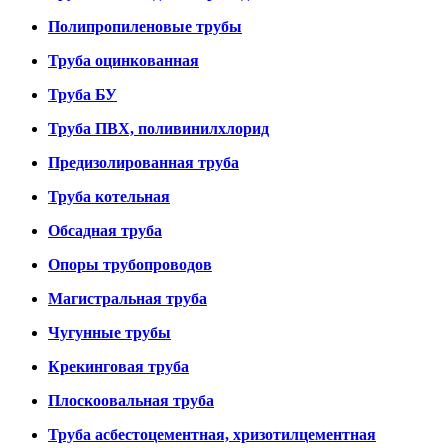
Полипропиленовые трубы
Труба оцинкованная
Труба БУ
Труба ПВХ, поливинилхлорид
Предизолированная труба
Труба котельная
Обсадная труба
Опоры трубопроводов
Магистральная труба
Чугунные трубы
Крекинговая труба
Плоскоовальная труба
Труба асбестоцементная, хризотилцементная