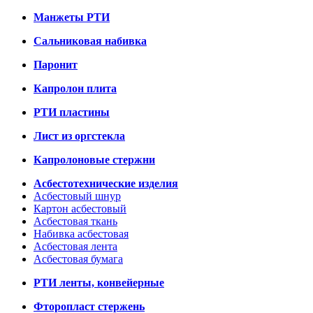
Манжеты РТИ
Сальниковая набивка
Паронит
Капролон плита
РТИ пластины
Лист из оргстекла
Капролоновые стержни
Асбестотехнические изделия
Асбестовый шнур
Картон асбестовый
Асбестовая ткань
Набивка асбестовая
Асбестовая лента
Асбестовая бумага
РТИ ленты, конвейерные
Фторопласт стержень