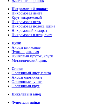
Железный порошок
Нихромовый прокат
Нихромовая лента
Круг нихромовый
Нихромовая нить
Нихромовая полоса, шина
Нихромовый квадрат
Нихромовая плита, лист
Цинк
Аноды цинковые
Чушка цинковая
Цинковый пруток, круги
Металлический цинк
Олово
Оловянный лист, плита
Аноды оловянные
Оловянные чушки
Оловянный круг
Никелевый анод
Флюс для пайки