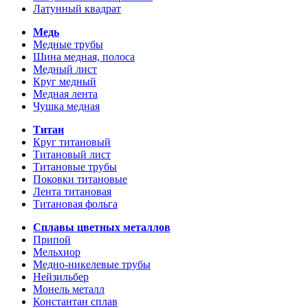
Латунный квадрат
Медь
Медные трубы
Шина медная, полоса
Медный лист
Круг медный
Медная лента
Чушка медная
Титан
Круг титановый
Титановый лист
Титановые трубы
Поковки титановые
Лента титановая
Титановая фольга
Сплавы цветных металлов
Припой
Мельхиор
Медно-никелевые трубы
Нейзильбер
Монель металл
Константан сплав