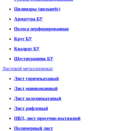
Цилиндры (цильпебс)
Арматура БУ
Полоса перфорированная
Круг БУ
Квадрат БУ
Шестигранник БУ
Листовой металлопрокат
Лист горячекатаный
Лист оцинкованный
Лист холоднокатаный
Лист рифленый
ПВЛ, лист просечно-вытяжной
Полимерный лист