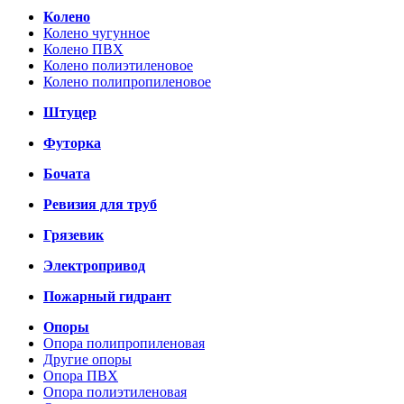
Колено
Колено чугунное
Колено ПВХ
Колено полиэтиленовое
Колено полипропиленовое
Штуцер
Футорка
Бочата
Ревизия для труб
Грязевик
Электропривод
Пожарный гидрант
Опоры
Опора полипропиленовая
Другие опоры
Опора ПВХ
Опора полиэтиленовая