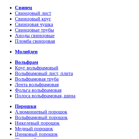
Свинец
Свинцовый лист
Свинцовый круг
Свинцовая чушка
Свинцовые трубы
Аноды свинцовые
Пломба свинцовая
Молибден
Вольфрам
Круг вольфрамовый
Вольфрамовый лист, плита
Вольфрамовая труба
Лента вольфрамовая
Фольга вольфрамовая
Полоса вольфрамовая, шина
Порошки
Алюминиевый порошок
Вольфрамовый порошок
Никелевый порошок
Медный порошок
Цинковый порошок