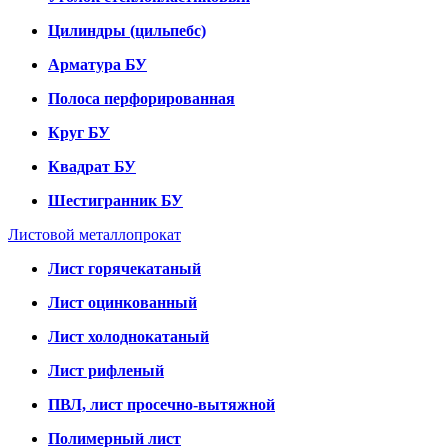
Цилиндры (цильпебс)
Арматура БУ
Полоса перфорированная
Круг БУ
Квадрат БУ
Шестигранник БУ
Листовой металлопрокат
Лист горячекатаный
Лист оцинкованный
Лист холоднокатаный
Лист рифленый
ПВЛ, лист просечно-вытяжной
Полимерный лист