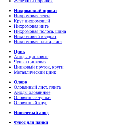
Железный порошок
Нихромовый прокат
Нихромовая лента
Круг нихромовый
Нихромовая нить
Нихромовая полоса, шина
Нихромовый квадрат
Нихромовая плита, лист
Цинк
Аноды цинковые
Чушка цинковая
Цинковый пруток, круги
Металлический цинк
Олово
Оловянный лист, плита
Аноды оловянные
Оловянные чушки
Оловянный круг
Никелевый анод
Флюс для пайки