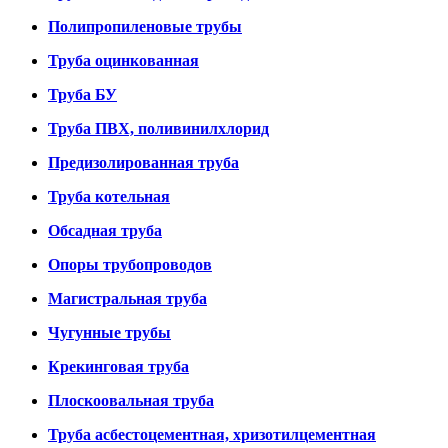
Полипропиленовые трубы
Труба оцинкованная
Труба БУ
Труба ПВХ, поливинилхлорид
Предизолированная труба
Труба котельная
Обсадная труба
Опоры трубопроводов
Магистральная труба
Чугунные трубы
Крекинговая труба
Плоскоовальная труба
Труба асбестоцементная, хризотилцементная