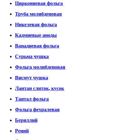
Циркониевая фольга
Труба молибденовая
Никелевая фольга
Кадмиевые аноды
Ванадиевая фольга
Сурьма чушка
Фольга молибденовая
Висмут чушка
Лантан слиток, кусок
Тантал фольга
Фольга фехралевая
Бериллий
Рений