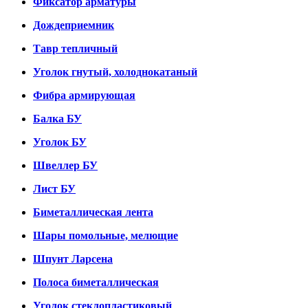
Фиксатор арматуры
Дождеприемник
Тавр тепличный
Уголок гнутый, холоднокатаный
Фибра армирующая
Балка БУ
Уголок БУ
Швеллер БУ
Лист БУ
Биметаллическая лента
Шары помольные, мелющие
Шпунт Ларсена
Полоса биметаллическая
Уголок стеклопластиковый