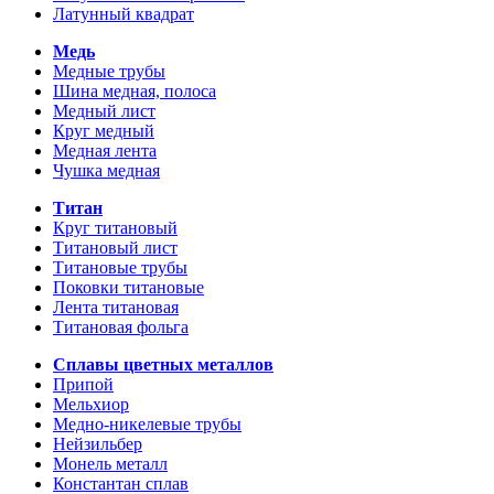
Латунный квадрат
Медь
Медные трубы
Шина медная, полоса
Медный лист
Круг медный
Медная лента
Чушка медная
Титан
Круг титановый
Титановый лист
Титановые трубы
Поковки титановые
Лента титановая
Титановая фольга
Сплавы цветных металлов
Припой
Мельхиор
Медно-никелевые трубы
Нейзильбер
Монель металл
Константан сплав