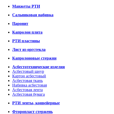
Манжеты РТИ
Сальниковая набивка
Паронит
Капролон плита
РТИ пластины
Лист из оргстекла
Капролоновые стержни
Асбестотехнические изделия
Асбестовый шнур
Картон асбестовый
Асбестовая ткань
Набивка асбестовая
Асбестовая лента
Асбестовая бумага
РТИ ленты, конвейерные
Фторопласт стержень