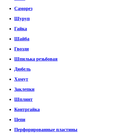
Саморез
Шуруп
Гайка
Шайба
Гвозди
Шпилька резьбовая
Дюбель
Хомут
Заклепки
Шплинт
Контргайка
Цепи
Перфорированные пластины