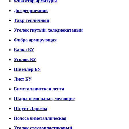
Фиксатор арматуры
Дождеприемник
Тавр тепличный
Уголок гнутый, холоднокатаный
Фибра армирующая
Балка БУ
Уголок БУ
Швеллер БУ
Лист БУ
Биметаллическая лента
Шары помольные, мелющие
Шпунт Ларсена
Полоса биметаллическая
Уголок стеклопластиковый