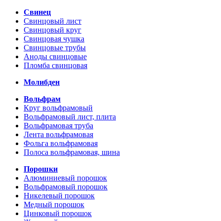
Свинец
Свинцовый лист
Свинцовый круг
Свинцовая чушка
Свинцовые трубы
Аноды свинцовые
Пломба свинцовая
Молибден
Вольфрам
Круг вольфрамовый
Вольфрамовый лист, плита
Вольфрамовая труба
Лента вольфрамовая
Фольга вольфрамовая
Полоса вольфрамовая, шина
Порошки
Алюминиевый порошок
Вольфрамовый порошок
Никелевый порошок
Медный порошок
Цинковый порошок