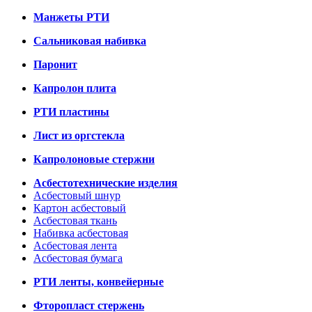
Манжеты РТИ
Сальниковая набивка
Паронит
Капролон плита
РТИ пластины
Лист из оргстекла
Капролоновые стержни
Асбестотехнические изделия
Асбестовый шнур
Картон асбестовый
Асбестовая ткань
Набивка асбестовая
Асбестовая лента
Асбестовая бумага
РТИ ленты, конвейерные
Фторопласт стержень