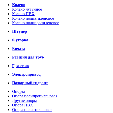
Колено
Колено чугунное
Колено ПВХ
Колено полиэтиленовое
Колено полипропиленовое
Штуцер
Футорка
Бочата
Ревизия для труб
Грязевик
Электропривод
Пожарный гидрант
Опоры
Опора полипропиленовая
Другие опоры
Опора ПВХ
Опора полиэтиленовая