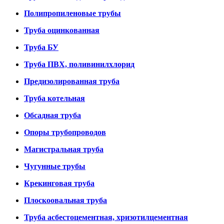
Полипропиленовые трубы
Труба оцинкованная
Труба БУ
Труба ПВХ, поливинилхлорид
Предизолированная труба
Труба котельная
Обсадная труба
Опоры трубопроводов
Магистральная труба
Чугунные трубы
Крекинговая труба
Плоскоовальная труба
Труба асбестоцементная, хризотилцементная