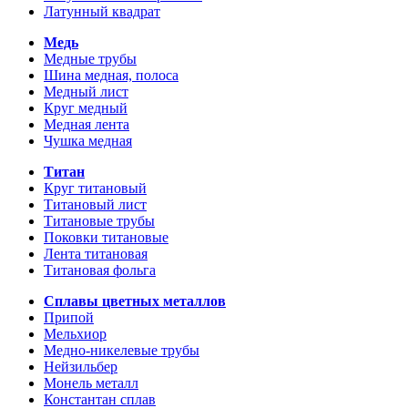
Латунный квадрат
Медь
Медные трубы
Шина медная, полоса
Медный лист
Круг медный
Медная лента
Чушка медная
Титан
Круг титановый
Титановый лист
Титановые трубы
Поковки титановые
Лента титановая
Титановая фольга
Сплавы цветных металлов
Припой
Мельхиор
Медно-никелевые трубы
Нейзильбер
Монель металл
Константан сплав