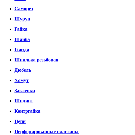
Саморез
Шуруп
Гайка
Шайба
Гвозди
Шпилька резьбовая
Дюбель
Хомут
Заклепки
Шплинт
Контргайка
Цепи
Перфорированные пластины