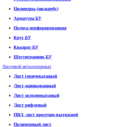
Цилиндры (цильпебс)
Арматура БУ
Полоса перфорированная
Круг БУ
Квадрат БУ
Шестигранник БУ
Листовой металлопрокат
Лист горячекатаный
Лист оцинкованный
Лист холоднокатаный
Лист рифленый
ПВЛ, лист просечно-вытяжной
Полимерный лист