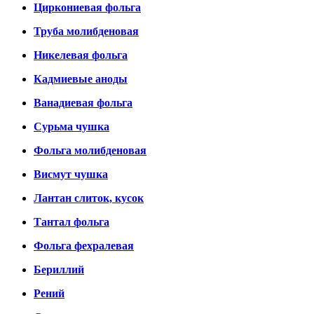
Циркониевая фольга
Труба молибденовая
Никелевая фольга
Кадмиевые аноды
Ванадиевая фольга
Сурьма чушка
Фольга молибденовая
Висмут чушка
Лантан слиток, кусок
Тантал фольга
Фольга фехралевая
Бериллий
Рений