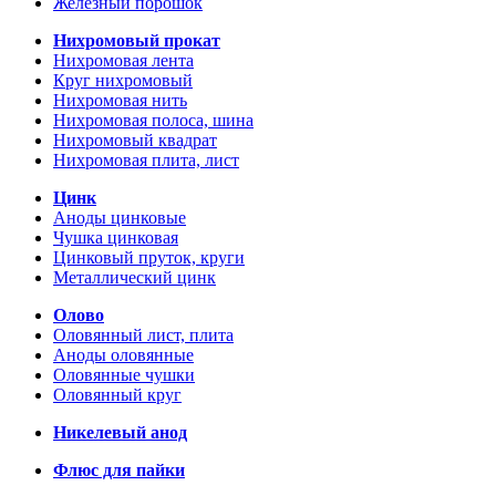
Железный порошок
Нихромовый прокат
Нихромовая лента
Круг нихромовый
Нихромовая нить
Нихромовая полоса, шина
Нихромовый квадрат
Нихромовая плита, лист
Цинк
Аноды цинковые
Чушка цинковая
Цинковый пруток, круги
Металлический цинк
Олово
Оловянный лист, плита
Аноды оловянные
Оловянные чушки
Оловянный круг
Никелевый анод
Флюс для пайки