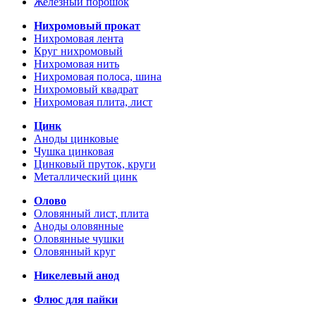
Железный порошок
Нихромовый прокат
Нихромовая лента
Круг нихромовый
Нихромовая нить
Нихромовая полоса, шина
Нихромовый квадрат
Нихромовая плита, лист
Цинк
Аноды цинковые
Чушка цинковая
Цинковый пруток, круги
Металлический цинк
Олово
Оловянный лист, плита
Аноды оловянные
Оловянные чушки
Оловянный круг
Никелевый анод
Флюс для пайки