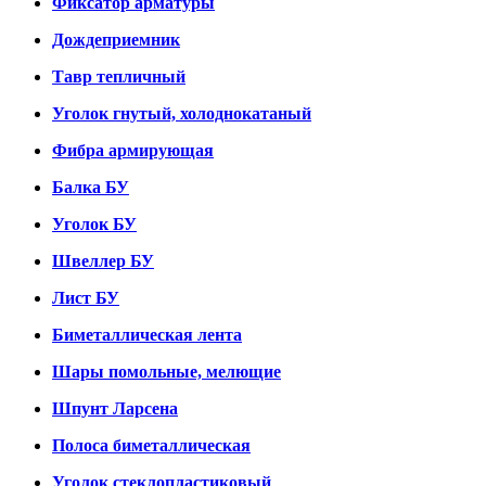
Фиксатор арматуры
Дождеприемник
Тавр тепличный
Уголок гнутый, холоднокатаный
Фибра армирующая
Балка БУ
Уголок БУ
Швеллер БУ
Лист БУ
Биметаллическая лента
Шары помольные, мелющие
Шпунт Ларсена
Полоса биметаллическая
Уголок стеклопластиковый