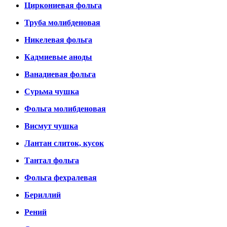
Циркониевая фольга
Труба молибденовая
Никелевая фольга
Кадмиевые аноды
Ванадиевая фольга
Сурьма чушка
Фольга молибденовая
Висмут чушка
Лантан слиток, кусок
Тантал фольга
Фольга фехралевая
Бериллий
Рений