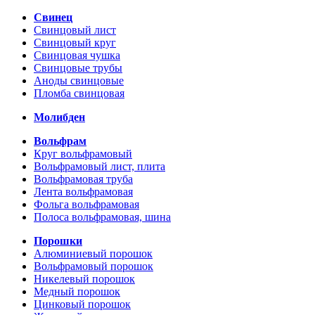
Свинец
Свинцовый лист
Свинцовый круг
Свинцовая чушка
Свинцовые трубы
Аноды свинцовые
Пломба свинцовая
Молибден
Вольфрам
Круг вольфрамовый
Вольфрамовый лист, плита
Вольфрамовая труба
Лента вольфрамовая
Фольга вольфрамовая
Полоса вольфрамовая, шина
Порошки
Алюминиевый порошок
Вольфрамовый порошок
Никелевый порошок
Медный порошок
Цинковый порошок