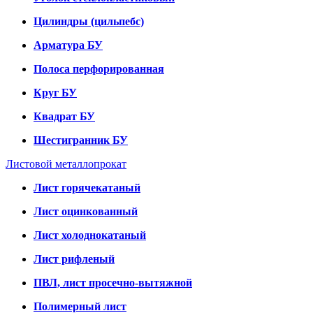
Цилиндры (цильпебс)
Арматура БУ
Полоса перфорированная
Круг БУ
Квадрат БУ
Шестигранник БУ
Листовой металлопрокат
Лист горячекатаный
Лист оцинкованный
Лист холоднокатаный
Лист рифленый
ПВЛ, лист просечно-вытяжной
Полимерный лист