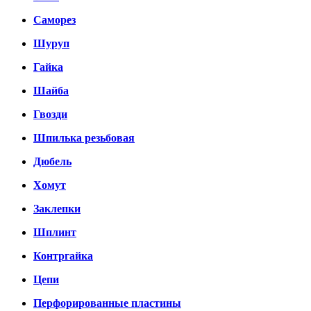
Саморез
Шуруп
Гайка
Шайба
Гвозди
Шпилька резьбовая
Дюбель
Хомут
Заклепки
Шплинт
Контргайка
Цепи
Перфорированные пластины