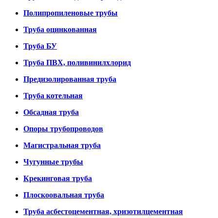
Полипропиленовые трубы
Труба оцинкованная
Труба БУ
Труба ПВХ, поливинилхлорид
Предизолированная труба
Труба котельная
Обсадная труба
Опоры трубопроводов
Магистральная труба
Чугунные трубы
Крекинговая труба
Плоскоовальная труба
Труба асбестоцементная, хризотилцементная