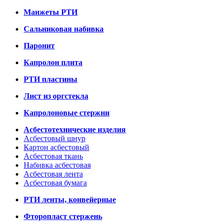
Манжеты РТИ
Сальниковая набивка
Паронит
Капролон плита
РТИ пластины
Лист из оргстекла
Капролоновые стержни
Асбестотехнические изделия
Асбестовый шнур
Картон асбестовый
Асбестовая ткань
Набивка асбестовая
Асбестовая лента
Асбестовая бумага
РТИ ленты, конвейерные
Фторопласт стержень