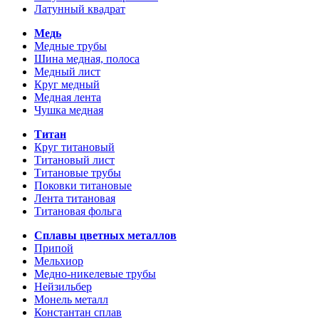
Латунный квадрат
Медь
Медные трубы
Шина медная, полоса
Медный лист
Круг медный
Медная лента
Чушка медная
Титан
Круг титановый
Титановый лист
Титановые трубы
Поковки титановые
Лента титановая
Титановая фольга
Сплавы цветных металлов
Припой
Мельхиор
Медно-никелевые трубы
Нейзильбер
Монель металл
Константан сплав