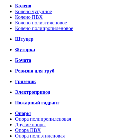
Колено
Колено чугунное
Колено ПВХ
Колено полиэтиленовое
Колено полипропиленовое
Штуцер
Футорка
Бочата
Ревизия для труб
Грязевик
Электропривод
Пожарный гидрант
Опоры
Опора полипропиленовая
Другие опоры
Опора ПВХ
Опора полиэтиленовая