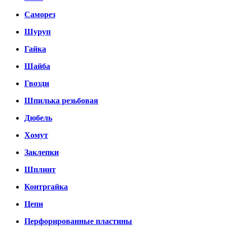
Саморез
Шуруп
Гайка
Шайба
Гвозди
Шпилька резьбовая
Дюбель
Хомут
Заклепки
Шплинт
Контргайка
Цепи
Перфорированные пластины