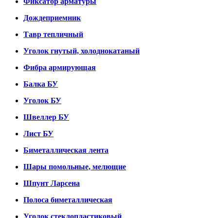
Фиксатор арматуры
Дождеприемник
Тавр тепличный
Уголок гнутый, холоднокатаный
Фибра армирующая
Балка БУ
Уголок БУ
Швеллер БУ
Лист БУ
Биметаллическая лента
Шары помольные, мелющие
Шпунт Ларсена
Полоса биметаллическая
Уголок стеклопластиковый