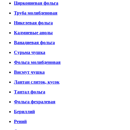
Циркониевая фольга
Труба молибденовая
Никелевая фольга
Кадмиевые аноды
Ванадиевая фольга
Сурьма чушка
Фольга молибденовая
Висмут чушка
Лантан слиток, кусок
Тантал фольга
Фольга фехралевая
Бериллий
Рений