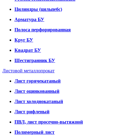
Цилиндры (цильпебс)
Арматура БУ
Полоса перфорированная
Круг БУ
Квадрат БУ
Шестигранник БУ
Листовой металлопрокат
Лист горячекатаный
Лист оцинкованный
Лист холоднокатаный
Лист рифленый
ПВЛ, лист просечно-вытяжной
Полимерный лист