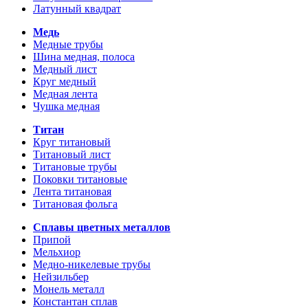
Латунный квадрат
Медь
Медные трубы
Шина медная, полоса
Медный лист
Круг медный
Медная лента
Чушка медная
Титан
Круг титановый
Титановый лист
Титановые трубы
Поковки титановые
Лента титановая
Титановая фольга
Сплавы цветных металлов
Припой
Мельхиор
Медно-никелевые трубы
Нейзильбер
Монель металл
Константан сплав