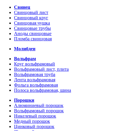
Свинец
Свинцовый лист
Свинцовый круг
Свинцовая чушка
Свинцовые трубы
Аноды свинцовые
Пломба свинцовая
Молибден
Вольфрам
Круг вольфрамовый
Вольфрамовый лист, плита
Вольфрамовая труба
Лента вольфрамовая
Фольга вольфрамовая
Полоса вольфрамовая, шина
Порошки
Алюминиевый порошок
Вольфрамовый порошок
Никелевый порошок
Медный порошок
Цинковый порошок