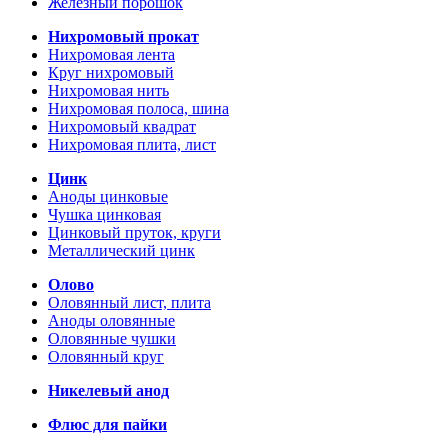
Железный порошок
Нихромовый прокат
Нихромовая лента
Круг нихромовый
Нихромовая нить
Нихромовая полоса, шина
Нихромовый квадрат
Нихромовая плита, лист
Цинк
Аноды цинковые
Чушка цинковая
Цинковый пруток, круги
Металлический цинк
Олово
Оловянный лист, плита
Аноды оловянные
Оловянные чушки
Оловянный круг
Никелевый анод
Флюс для пайки