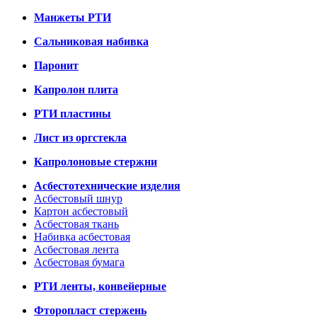
Манжеты РТИ
Сальниковая набивка
Паронит
Капролон плита
РТИ пластины
Лист из оргстекла
Капролоновые стержни
Асбестотехнические изделия
Асбестовый шнур
Картон асбестовый
Асбестовая ткань
Набивка асбестовая
Асбестовая лента
Асбестовая бумага
РТИ ленты, конвейерные
Фторопласт стержень