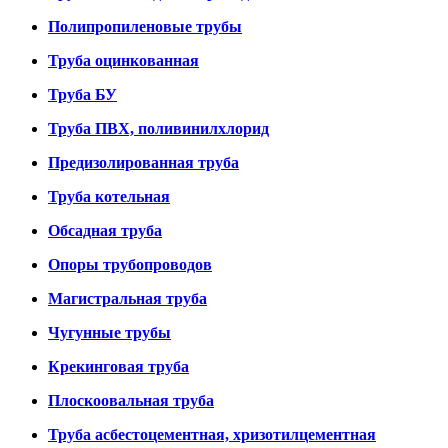
Полипропиленовые трубы
Труба оцинкованная
Труба БУ
Труба ПВХ, поливинилхлорид
Предизолированная труба
Труба котельная
Обсадная труба
Опоры трубопроводов
Магистральная труба
Чугунные трубы
Крекинговая труба
Плоскоовальная труба
Труба асбестоцементная, хризотилцементная