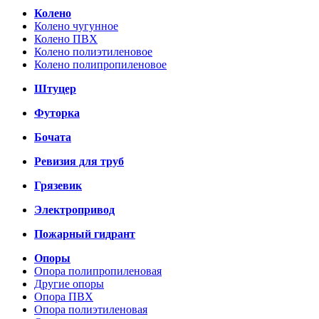
Колено
Колено чугунное
Колено ПВХ
Колено полиэтиленовое
Колено полипропиленовое
Штуцер
Футорка
Бочата
Ревизия для труб
Грязевик
Электропривод
Пожарный гидрант
Опоры
Опора полипропиленовая
Другие опоры
Опора ПВХ
Опора полиэтиленовая