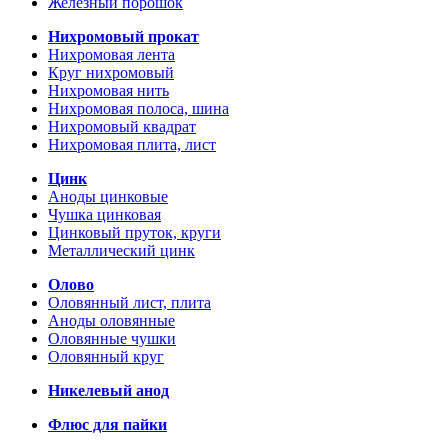
Железный порошок
Нихромовый прокат
Нихромовая лента
Круг нихромовый
Нихромовая нить
Нихромовая полоса, шина
Нихромовый квадрат
Нихромовая плита, лист
Цинк
Аноды цинковые
Чушка цинковая
Цинковый пруток, круги
Металлический цинк
Олово
Оловянный лист, плита
Аноды оловянные
Оловянные чушки
Оловянный круг
Никелевый анод
Флюс для пайки