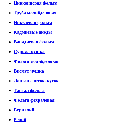
Циркониевая фольга
Труба молибденовая
Никелевая фольга
Кадмиевые аноды
Ванадиевая фольга
Сурьма чушка
Фольга молибденовая
Висмут чушка
Лантан слиток, кусок
Тантал фольга
Фольга фехралевая
Бериллий
Рений