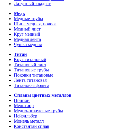
Латунный квадрат
Медь
Медные трубы
Шина медная, полоса
Медный лист
Круг медный
Медная лента
Чушка медная
Титан
Круг титановый
Титановый лист
Титановые трубы
Поковки титановые
Лента титановая
Титановая фольга
Сплавы цветных металлов
Припой
Мельхиор
Медно-никелевые трубы
Нейзильбер
Монель металл
Константан сплав