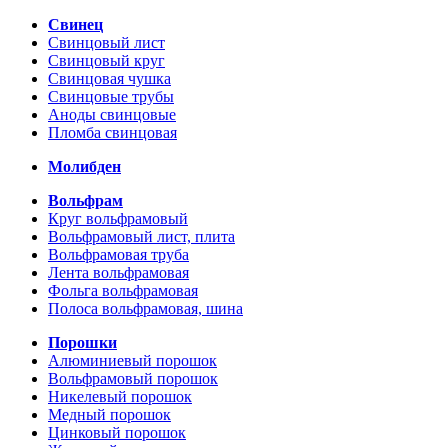
Свинец
Свинцовый лист
Свинцовый круг
Свинцовая чушка
Свинцовые трубы
Аноды свинцовые
Пломба свинцовая
Молибден
Вольфрам
Круг вольфрамовый
Вольфрамовый лист, плита
Вольфрамовая труба
Лента вольфрамовая
Фольга вольфрамовая
Полоса вольфрамовая, шина
Порошки
Алюминиевый порошок
Вольфрамовый порошок
Никелевый порошок
Медный порошок
Цинковый порошок