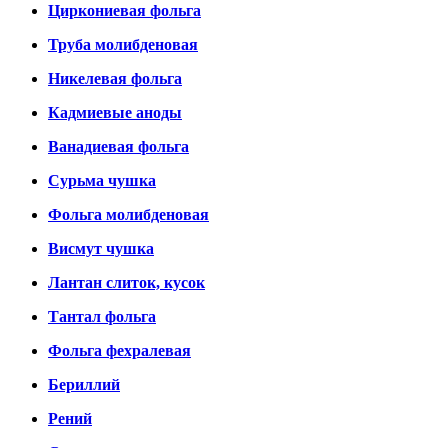
Циркониевая фольга
Труба молибденовая
Никелевая фольга
Кадмиевые аноды
Ванадиевая фольга
Сурьма чушка
Фольга молибденовая
Висмут чушка
Лантан слиток, кусок
Тантал фольга
Фольга фехралевая
Бериллий
Рений