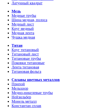
Латунный квадрат
Медь
Медные трубы
Шина медная, полоса
Медный лист
Круг медный
Медная лента
Чушка медная
Титан
Круг титановый
Титановый лист
Титановые трубы
Поковки титановые
Лента титановая
Титановая фольга
Сплавы цветных металлов
Припой
Мельхиор
Медно-никелевые трубы
Нейзильбер
Монель металл
Константан сплав