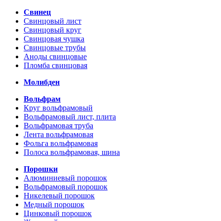
Свинец
Свинцовый лист
Свинцовый круг
Свинцовая чушка
Свинцовые трубы
Аноды свинцовые
Пломба свинцовая
Молибден
Вольфрам
Круг вольфрамовый
Вольфрамовый лист, плита
Вольфрамовая труба
Лента вольфрамовая
Фольга вольфрамовая
Полоса вольфрамовая, шина
Порошки
Алюминиевый порошок
Вольфрамовый порошок
Никелевый порошок
Медный порошок
Цинковый порошок