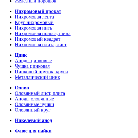
Железный порошок
Нихромовый прокат
Нихромовая лента
Круг нихромовый
Нихромовая нить
Нихромовая полоса, шина
Нихромовый квадрат
Нихромовая плита, лист
Цинк
Аноды цинковые
Чушка цинковая
Цинковый пруток, круги
Металлический цинк
Олово
Оловянный лист, плита
Аноды оловянные
Оловянные чушки
Оловянный круг
Никелевый анод
Флюс для пайки