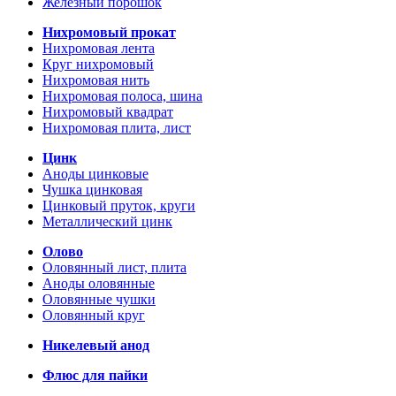
Железный порошок
Нихромовый прокат
Нихромовая лента
Круг нихромовый
Нихромовая нить
Нихромовая полоса, шина
Нихромовый квадрат
Нихромовая плита, лист
Цинк
Аноды цинковые
Чушка цинковая
Цинковый пруток, круги
Металлический цинк
Олово
Оловянный лист, плита
Аноды оловянные
Оловянные чушки
Оловянный круг
Никелевый анод
Флюс для пайки