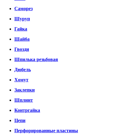
Саморез
Шуруп
Гайка
Шайба
Гвозди
Шпилька резьбовая
Дюбель
Хомут
Заклепки
Шплинт
Контргайка
Цепи
Перфорированные пластины