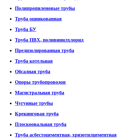
Полипропиленовые трубы
Труба оцинкованная
Труба БУ
Труба ПВХ, поливинилхлорид
Предизолированная труба
Труба котельная
Обсадная труба
Опоры трубопроводов
Магистральная труба
Чугунные трубы
Крекинговая труба
Плоскоовальная труба
Труба асбестоцементная, хризотилцементная