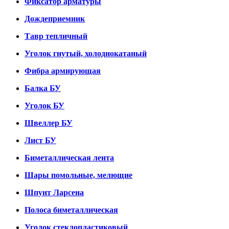
Фиксатор арматуры
Дождеприемник
Тавр тепличный
Уголок гнутый, холоднокатаный
Фибра армирующая
Балка БУ
Уголок БУ
Швеллер БУ
Лист БУ
Биметаллическая лента
Шары помольные, мелющие
Шпунт Ларсена
Полоса биметаллическая
Уголок стеклопластиковый