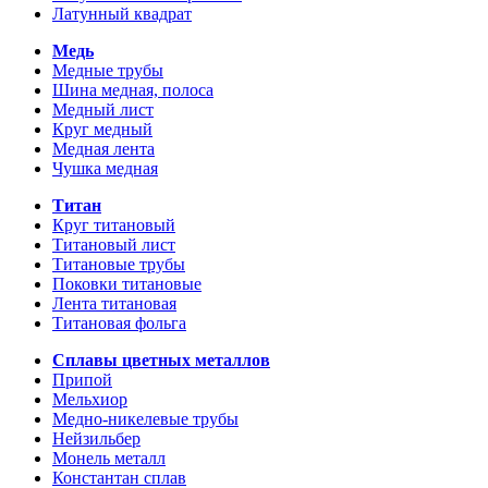
Латунный квадрат
Медь
Медные трубы
Шина медная, полоса
Медный лист
Круг медный
Медная лента
Чушка медная
Титан
Круг титановый
Титановый лист
Титановые трубы
Поковки титановые
Лента титановая
Титановая фольга
Сплавы цветных металлов
Припой
Мельхиор
Медно-никелевые трубы
Нейзильбер
Монель металл
Константан сплав