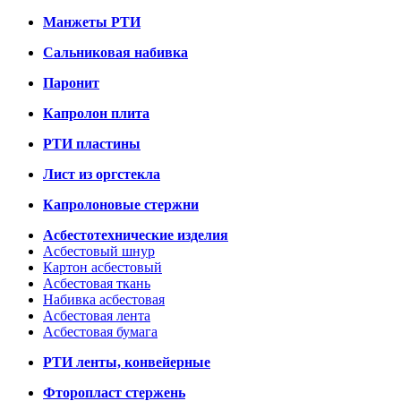
Манжеты РТИ
Сальниковая набивка
Паронит
Капролон плита
РТИ пластины
Лист из оргстекла
Капролоновые стержни
Асбестотехнические изделия
Асбестовый шнур
Картон асбестовый
Асбестовая ткань
Набивка асбестовая
Асбестовая лента
Асбестовая бумага
РТИ ленты, конвейерные
Фторопласт стержень