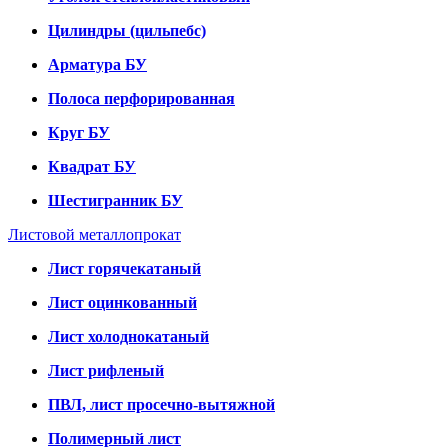
Цилиндры (цильпебс)
Арматура БУ
Полоса перфорированная
Круг БУ
Квадрат БУ
Шестигранник БУ
Листовой металлопрокат
Лист горячекатаный
Лист оцинкованный
Лист холоднокатаный
Лист рифленый
ПВЛ, лист просечно-вытяжной
Полимерный лист