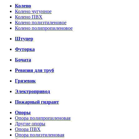
Колено
Колено чугунное
Колено ПВХ
Колено полиэтиленовое
Колено полипропиленовое
Штуцер
Футорка
Бочата
Ревизия для труб
Грязевик
Электропривод
Пожарный гидрант
Опоры
Опора полипропиленовая
Другие опоры
Опора ПВХ
Опора полиэтиленовая