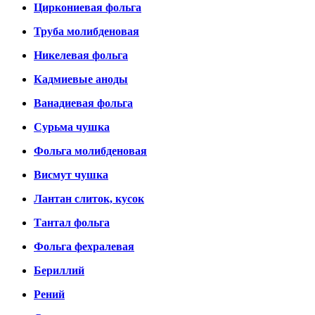
Циркониевая фольга
Труба молибденовая
Никелевая фольга
Кадмиевые аноды
Ванадиевая фольга
Сурьма чушка
Фольга молибденовая
Висмут чушка
Лантан слиток, кусок
Тантал фольга
Фольга фехралевая
Бериллий
Рений