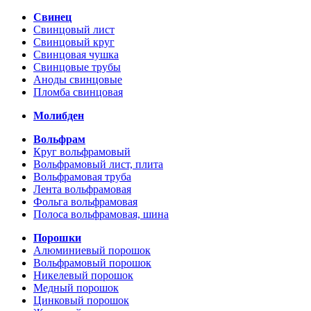
Свинец
Свинцовый лист
Свинцовый круг
Свинцовая чушка
Свинцовые трубы
Аноды свинцовые
Пломба свинцовая
Молибден
Вольфрам
Круг вольфрамовый
Вольфрамовый лист, плита
Вольфрамовая труба
Лента вольфрамовая
Фольга вольфрамовая
Полоса вольфрамовая, шина
Порошки
Алюминиевый порошок
Вольфрамовый порошок
Никелевый порошок
Медный порошок
Цинковый порошок