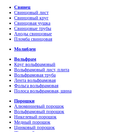
Свинец
Свинцовый лист
Свинцовый круг
Свинцовая чушка
Свинцовые трубы
Аноды свинцовые
Пломба свинцовая
Молибден
Вольфрам
Круг вольфрамовый
Вольфрамовый лист, плита
Вольфрамовая труба
Лента вольфрамовая
Фольга вольфрамовая
Полоса вольфрамовая, шина
Порошки
Алюминиевый порошок
Вольфрамовый порошок
Никелевый порошок
Медный порошок
Цинковый порошок