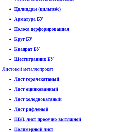
Цилиндры (цильпебс)
Арматура БУ
Полоса перфорированная
Круг БУ
Квадрат БУ
Шестигранник БУ
Листовой металлопрокат
Лист горячекатаный
Лист оцинкованный
Лист холоднокатаный
Лист рифленый
ПВЛ, лист просечно-вытяжной
Полимерный лист