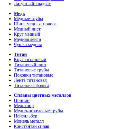
Латунный квадрат
Медь
Медные трубы
Шина медная, полоса
Медный лист
Круг медный
Медная лента
Чушка медная
Титан
Круг титановый
Титановый лист
Титановые трубы
Поковки титановые
Лента титановая
Титановая фольга
Сплавы цветных металлов
Припой
Мельхиор
Медно-никелевые трубы
Нейзильбер
Монель металл
Константан сплав