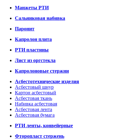
Манжеты РТИ
Сальниковая набивка
Паронит
Капролон плита
РТИ пластины
Лист из оргстекла
Капролоновые стержни
Асбестотехнические изделия
Асбестовый шнур
Картон асбестовый
Асбестовая ткань
Набивка асбестовая
Асбестовая лента
Асбестовая бумага
РТИ ленты, конвейерные
Фторопласт стержень