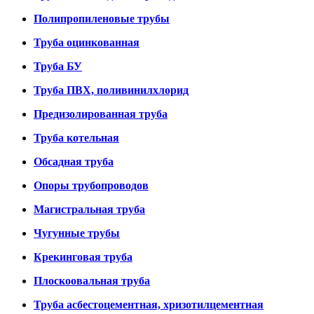
Полипропиленовые трубы
Труба оцинкованная
Труба БУ
Труба ПВХ, поливинилхлорид
Предизолированная труба
Труба котельная
Обсадная труба
Опоры трубопроводов
Магистральная труба
Чугунные трубы
Крекинговая труба
Плоскоовальная труба
Труба асбестоцементная, хризотилцементная