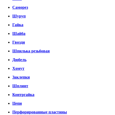
Саморез
Шуруп
Гайка
Шайба
Гвозди
Шпилька резьбовая
Дюбель
Хомут
Заклепки
Шплинт
Контргайка
Цепи
Перфорированные пластины