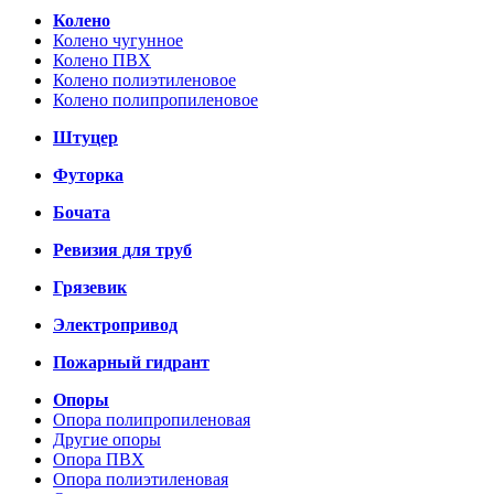
Колено
Колено чугунное
Колено ПВХ
Колено полиэтиленовое
Колено полипропиленовое
Штуцер
Футорка
Бочата
Ревизия для труб
Грязевик
Электропривод
Пожарный гидрант
Опоры
Опора полипропиленовая
Другие опоры
Опора ПВХ
Опора полиэтиленовая