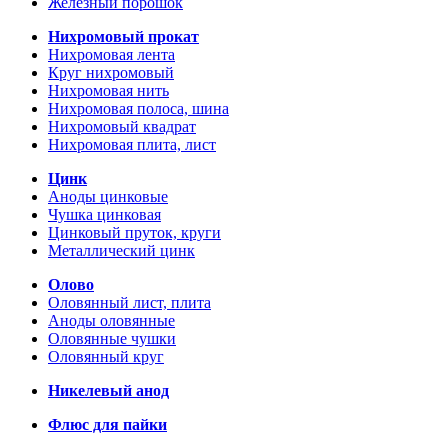
Железный порошок
Нихромовый прокат
Нихромовая лента
Круг нихромовый
Нихромовая нить
Нихромовая полоса, шина
Нихромовый квадрат
Нихромовая плита, лист
Цинк
Аноды цинковые
Чушка цинковая
Цинковый пруток, круги
Металлический цинк
Олово
Оловянный лист, плита
Аноды оловянные
Оловянные чушки
Оловянный круг
Никелевый анод
Флюс для пайки