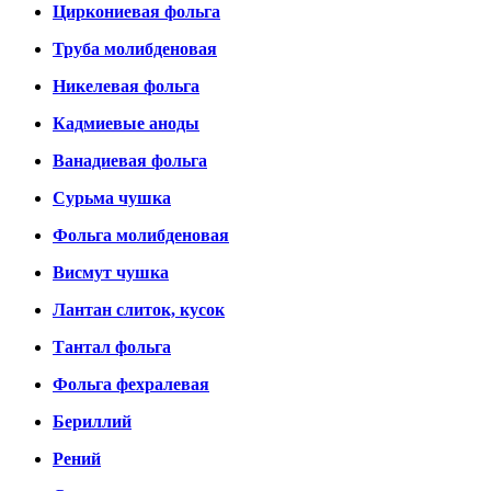
Циркониевая фольга
Труба молибденовая
Никелевая фольга
Кадмиевые аноды
Ванадиевая фольга
Сурьма чушка
Фольга молибденовая
Висмут чушка
Лантан слиток, кусок
Тантал фольга
Фольга фехралевая
Бериллий
Рений