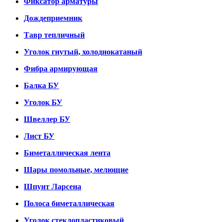
Фиксатор арматуры
Дождеприемник
Тавр тепличный
Уголок гнутый, холоднокатаный
Фибра армирующая
Балка БУ
Уголок БУ
Швеллер БУ
Лист БУ
Биметаллическая лента
Шары помольные, мелющие
Шпунт Ларсена
Полоса биметаллическая
Уголок стеклопластиковый