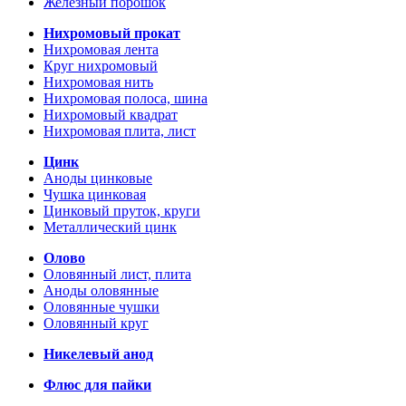
Железный порошок
Нихромовый прокат
Нихромовая лента
Круг нихромовый
Нихромовая нить
Нихромовая полоса, шина
Нихромовый квадрат
Нихромовая плита, лист
Цинк
Аноды цинковые
Чушка цинковая
Цинковый пруток, круги
Металлический цинк
Олово
Оловянный лист, плита
Аноды оловянные
Оловянные чушки
Оловянный круг
Никелевый анод
Флюс для пайки