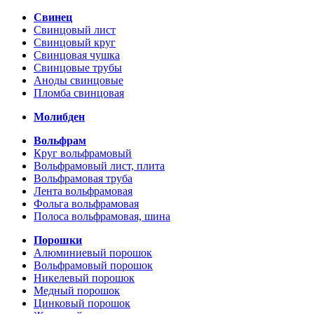
Свинец
Свинцовый лист
Свинцовый круг
Свинцовая чушка
Свинцовые трубы
Аноды свинцовые
Пломба свинцовая
Молибден
Вольфрам
Круг вольфрамовый
Вольфрамовый лист, плита
Вольфрамовая труба
Лента вольфрамовая
Фольга вольфрамовая
Полоса вольфрамовая, шина
Порошки
Алюминиевый порошок
Вольфрамовый порошок
Никелевый порошок
Медный порошок
Цинковый порошок