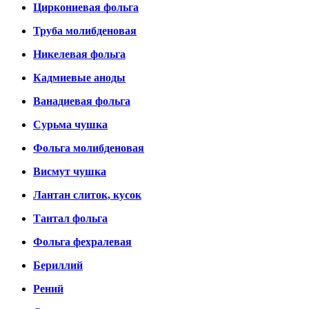
Циркониевая фольга
Труба молибденовая
Никелевая фольга
Кадмиевые аноды
Ванадиевая фольга
Сурьма чушка
Фольга молибденовая
Висмут чушка
Лантан слиток, кусок
Тантал фольга
Фольга фехралевая
Бериллий
Рений