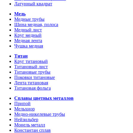
Латунный квадрат
Медь
Медные трубы
Шина медная, полоса
Медный лист
Круг медный
Медная лента
Чушка медная
Титан
Круг титановый
Титановый лист
Титановые трубы
Поковки титановые
Лента титановая
Титановая фольга
Сплавы цветных металлов
Припой
Мельхиор
Медно-никелевые трубы
Нейзильбер
Монель металл
Константан сплав