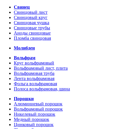
Свинец
Свинцовый лист
Свинцовый круг
Свинцовая чушка
Свинцовые трубы
Аноды свинцовые
Пломба свинцовая
Молибден
Вольфрам
Круг вольфрамовый
Вольфрамовый лист, плита
Вольфрамовая труба
Лента вольфрамовая
Фольга вольфрамовая
Полоса вольфрамовая, шина
Порошки
Алюминиевый порошок
Вольфрамовый порошок
Никелевый порошок
Медный порошок
Цинковый порошок