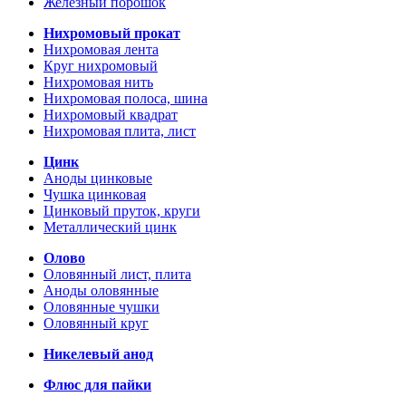
Железный порошок
Нихромовый прокат
Нихромовая лента
Круг нихромовый
Нихромовая нить
Нихромовая полоса, шина
Нихромовый квадрат
Нихромовая плита, лист
Цинк
Аноды цинковые
Чушка цинковая
Цинковый пруток, круги
Металлический цинк
Олово
Оловянный лист, плита
Аноды оловянные
Оловянные чушки
Оловянный круг
Никелевый анод
Флюс для пайки