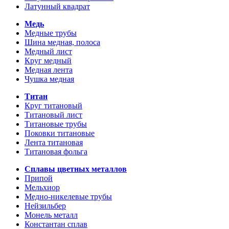
Латунный квадрат
Медь
Медные трубы
Шина медная, полоса
Медный лист
Круг медный
Медная лента
Чушка медная
Титан
Круг титановый
Титановый лист
Титановые трубы
Поковки титановые
Лента титановая
Титановая фольга
Сплавы цветных металлов
Припой
Мельхиор
Медно-никелевые трубы
Нейзильбер
Монель металл
Константан сплав