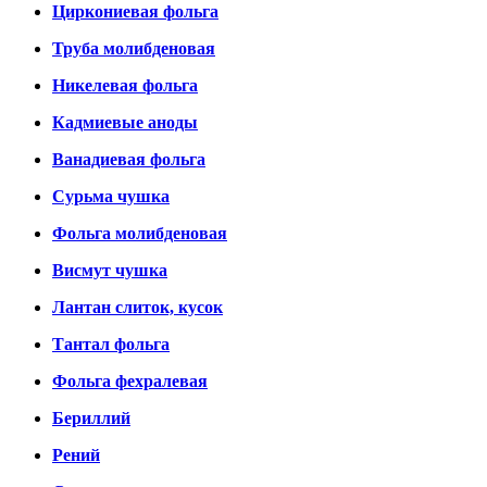
Циркониевая фольга
Труба молибденовая
Никелевая фольга
Кадмиевые аноды
Ванадиевая фольга
Сурьма чушка
Фольга молибденовая
Висмут чушка
Лантан слиток, кусок
Тантал фольга
Фольга фехралевая
Бериллий
Рений