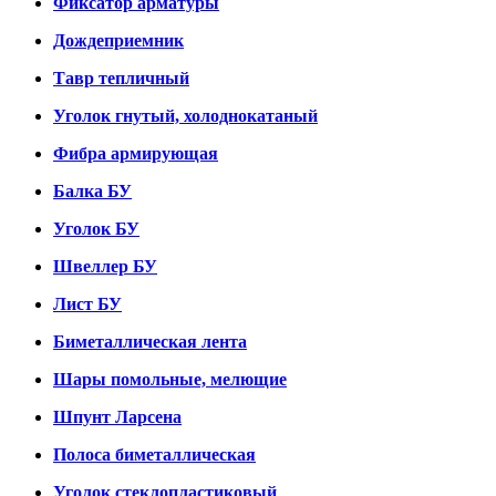
Фиксатор арматуры
Дождеприемник
Тавр тепличный
Уголок гнутый, холоднокатаный
Фибра армирующая
Балка БУ
Уголок БУ
Швеллер БУ
Лист БУ
Биметаллическая лента
Шары помольные, мелющие
Шпунт Ларсена
Полоса биметаллическая
Уголок стеклопластиковый