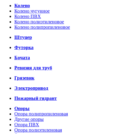
Колено
Колено чугунное
Колено ПВХ
Колено полиэтиленовое
Колено полипропиленовое
Штуцер
Футорка
Бочата
Ревизия для труб
Грязевик
Электропривод
Пожарный гидрант
Опоры
Опора полипропиленовая
Другие опоры
Опора ПВХ
Опора полиэтиленовая