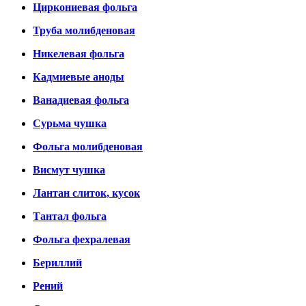
Циркониевая фольга
Труба молибденовая
Никелевая фольга
Кадмиевые аноды
Ванадиевая фольга
Сурьма чушка
Фольга молибденовая
Висмут чушка
Лантан слиток, кусок
Тантал фольга
Фольга фехралевая
Бериллий
Рений