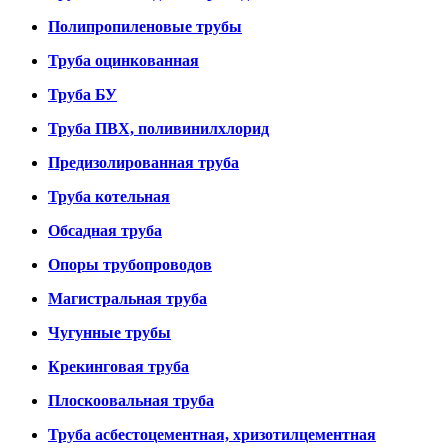
Полипропиленовые трубы
Труба оцинкованная
Труба БУ
Труба ПВХ, поливинилхлорид
Предизолированная труба
Труба котельная
Обсадная труба
Опоры трубопроводов
Магистральная труба
Чугунные трубы
Крекинговая труба
Плоскоовальная труба
Труба асбестоцементная, хризотилцементная