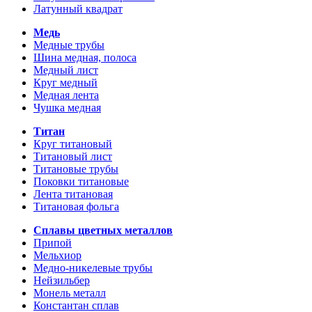
Латунный квадрат
Медь
Медные трубы
Шина медная, полоса
Медный лист
Круг медный
Медная лента
Чушка медная
Титан
Круг титановый
Титановый лист
Титановые трубы
Поковки титановые
Лента титановая
Титановая фольга
Сплавы цветных металлов
Припой
Мельхиор
Медно-никелевые трубы
Нейзильбер
Монель металл
Константан сплав