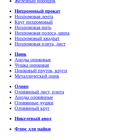
Железный порошок
Нихромовый прокат
Нихромовая лента
Круг нихромовый
Нихромовая нить
Нихромовая полоса, шина
Нихромовый квадрат
Нихромовая плита, лист
Цинк
Аноды цинковые
Чушка цинковая
Цинковый пруток, круги
Металлический цинк
Олово
Оловянный лист, плита
Аноды оловянные
Оловянные чушки
Оловянный круг
Никелевый анод
Флюс для пайки