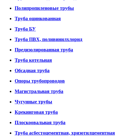
Полипропиленовые трубы
Труба оцинкованная
Труба БУ
Труба ПВХ, поливинилхлорид
Предизолированная труба
Труба котельная
Обсадная труба
Опоры трубопроводов
Магистральная труба
Чугунные трубы
Крекинговая труба
Плоскоовальная труба
Труба асбестоцементная, хризотилцементная