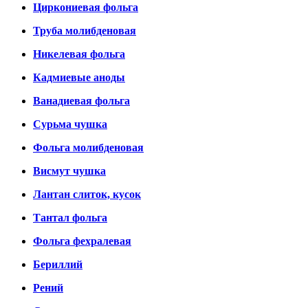
Циркониевая фольга
Труба молибденовая
Никелевая фольга
Кадмиевые аноды
Ванадиевая фольга
Сурьма чушка
Фольга молибденовая
Висмут чушка
Лантан слиток, кусок
Тантал фольга
Фольга фехралевая
Бериллий
Рений