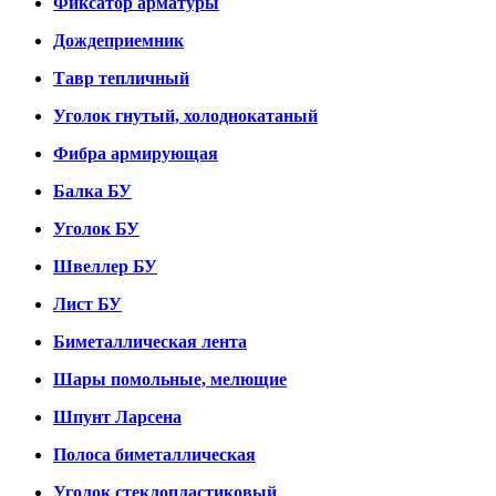
Фиксатор арматуры
Дождеприемник
Тавр тепличный
Уголок гнутый, холоднокатаный
Фибра армирующая
Балка БУ
Уголок БУ
Швеллер БУ
Лист БУ
Биметаллическая лента
Шары помольные, мелющие
Шпунт Ларсена
Полоса биметаллическая
Уголок стеклопластиковый