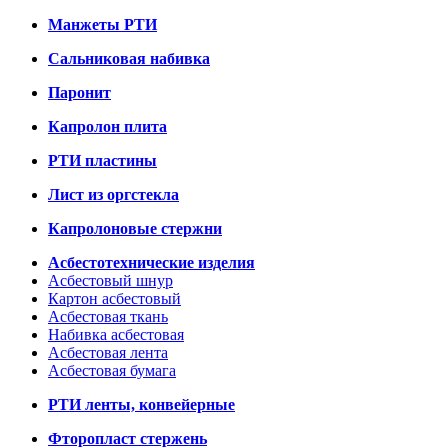
Манжеты РТИ
Сальниковая набивка
Паронит
Капролон плита
РТИ пластины
Лист из оргстекла
Капролоновые стержни
Асбестотехнические изделия
Асбестовый шнур
Картон асбестовый
Асбестовая ткань
Набивка асбестовая
Асбестовая лента
Асбестовая бумага
РТИ ленты, конвейерные
Фторопласт стержень