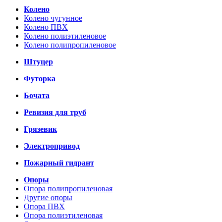
Колено
Колено чугунное
Колено ПВХ
Колено полиэтиленовое
Колено полипропиленовое
Штуцер
Футорка
Бочата
Ревизия для труб
Грязевик
Электропривод
Пожарный гидрант
Опоры
Опора полипропиленовая
Другие опоры
Опора ПВХ
Опора полиэтиленовая