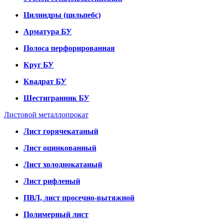
Цилиндры (цильпебс)
Арматура БУ
Полоса перфорированная
Круг БУ
Квадрат БУ
Шестигранник БУ
Листовой металлопрокат
Лист горячекатаный
Лист оцинкованный
Лист холоднокатаный
Лист рифленый
ПВЛ, лист просечно-вытяжной
Полимерный лист