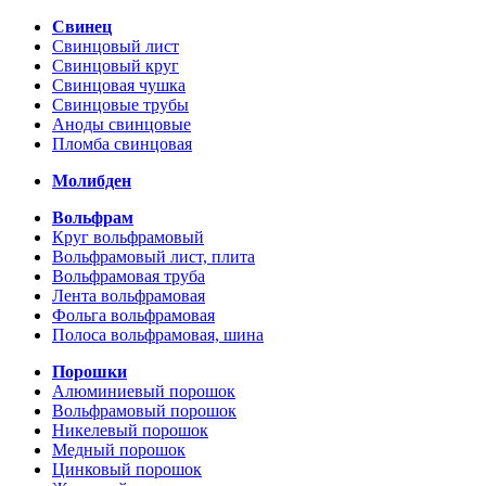
Свинец
Свинцовый лист
Свинцовый круг
Свинцовая чушка
Свинцовые трубы
Аноды свинцовые
Пломба свинцовая
Молибден
Вольфрам
Круг вольфрамовый
Вольфрамовый лист, плита
Вольфрамовая труба
Лента вольфрамовая
Фольга вольфрамовая
Полоса вольфрамовая, шина
Порошки
Алюминиевый порошок
Вольфрамовый порошок
Никелевый порошок
Медный порошок
Цинковый порошок