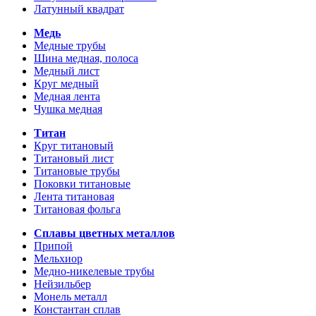
Латунный квадрат
Медь
Медные трубы
Шина медная, полоса
Медный лист
Круг медный
Медная лента
Чушка медная
Титан
Круг титановый
Титановый лист
Титановые трубы
Поковки титановые
Лента титановая
Титановая фольга
Сплавы цветных металлов
Припой
Мельхиор
Медно-никелевые трубы
Нейзильбер
Монель металл
Константан сплав