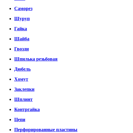
Саморез
Шуруп
Гайка
Шайба
Гвозди
Шпилька резьбовая
Дюбель
Хомут
Заклепки
Шплинт
Контргайка
Цепи
Перфорированные пластины