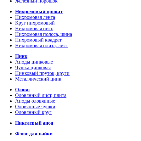
Железный порошок
Нихромовый прокат
Нихромовая лента
Круг нихромовый
Нихромовая нить
Нихромовая полоса, шина
Нихромовый квадрат
Нихромовая плита, лист
Цинк
Аноды цинковые
Чушка цинковая
Цинковый пруток, круги
Металлический цинк
Олово
Оловянный лист, плита
Аноды оловянные
Оловянные чушки
Оловянный круг
Никелевый анод
Флюс для пайки