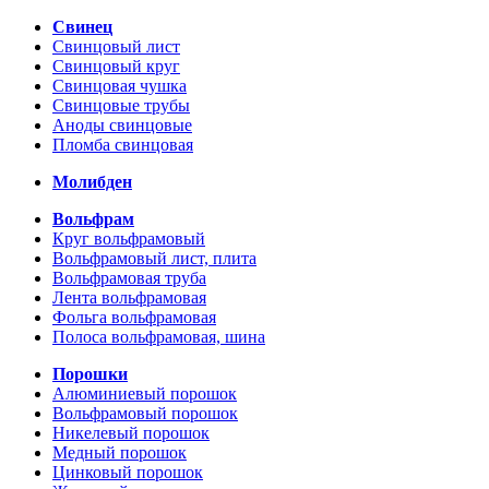
Свинец
Свинцовый лист
Свинцовый круг
Свинцовая чушка
Свинцовые трубы
Аноды свинцовые
Пломба свинцовая
Молибден
Вольфрам
Круг вольфрамовый
Вольфрамовый лист, плита
Вольфрамовая труба
Лента вольфрамовая
Фольга вольфрамовая
Полоса вольфрамовая, шина
Порошки
Алюминиевый порошок
Вольфрамовый порошок
Никелевый порошок
Медный порошок
Цинковый порошок