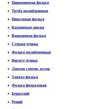
Циркониевая фольга
Труба молибденовая
Никелевая фольга
Кадмиевые аноды
Ванадиевая фольга
Сурьма чушка
Фольга молибденовая
Висмут чушка
Лантан слиток, кусок
Тантал фольга
Фольга фехралевая
Бериллий
Рений