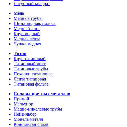
Латунный квадрат
Медь
Медные трубы
Шина медная, полоса
Медный лист
Круг медный
Медная лента
Чушка медная
Титан
Круг титановый
Титановый лист
Титановые трубы
Поковки титановые
Лента титановая
Титановая фольга
Сплавы цветных металлов
Припой
Мельхиор
Медно-никелевые трубы
Нейзильбер
Монель металл
Константан сплав