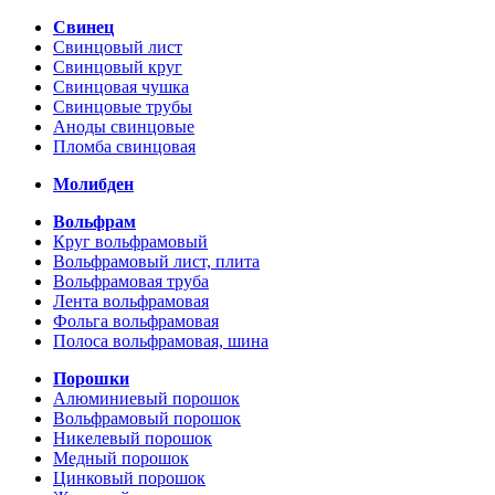
Свинец
Свинцовый лист
Свинцовый круг
Свинцовая чушка
Свинцовые трубы
Аноды свинцовые
Пломба свинцовая
Молибден
Вольфрам
Круг вольфрамовый
Вольфрамовый лист, плита
Вольфрамовая труба
Лента вольфрамовая
Фольга вольфрамовая
Полоса вольфрамовая, шина
Порошки
Алюминиевый порошок
Вольфрамовый порошок
Никелевый порошок
Медный порошок
Цинковый порошок