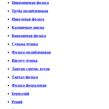
Циркониевая фольга
Труба молибденовая
Никелевая фольга
Кадмиевые аноды
Ванадиевая фольга
Сурьма чушка
Фольга молибденовая
Висмут чушка
Лантан слиток, кусок
Тантал фольга
Фольга фехралевая
Бериллий
Рений