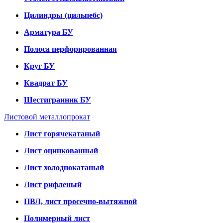
Цилиндры (цильпебс)
Арматура БУ
Полоса перфорированная
Круг БУ
Квадрат БУ
Шестигранник БУ
Листовой металлопрокат
Лист горячекатаный
Лист оцинкованный
Лист холоднокатаный
Лист рифленый
ПВЛ, лист просечно-вытяжной
Полимерный лист