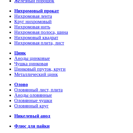
Железный порошок
Нихромовый прокат
Нихромовая лента
Круг нихромовый
Нихромовая нить
Нихромовая полоса, шина
Нихромовый квадрат
Нихромовая плита, лист
Цинк
Аноды цинковые
Чушка цинковая
Цинковый пруток, круги
Металлический цинк
Олово
Оловянный лист, плита
Аноды оловянные
Оловянные чушки
Оловянный круг
Никелевый анод
Флюс для пайки