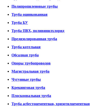
Полипропиленовые трубы
Труба оцинкованная
Труба БУ
Труба ПВХ, поливинилхлорид
Предизолированная труба
Труба котельная
Обсадная труба
Опоры трубопроводов
Магистральная труба
Чугунные трубы
Крекинговая труба
Плоскоовальная труба
Труба асбестоцементная, хризотилцементная