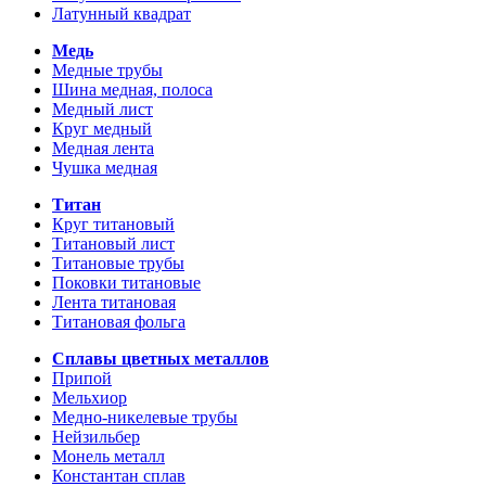
Латунный квадрат
Медь
Медные трубы
Шина медная, полоса
Медный лист
Круг медный
Медная лента
Чушка медная
Титан
Круг титановый
Титановый лист
Титановые трубы
Поковки титановые
Лента титановая
Титановая фольга
Сплавы цветных металлов
Припой
Мельхиор
Медно-никелевые трубы
Нейзильбер
Монель металл
Константан сплав