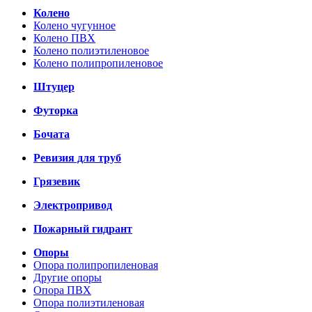
Колено
Колено чугунное
Колено ПВХ
Колено полиэтиленовое
Колено полипропиленовое
Штуцер
Футорка
Бочата
Ревизия для труб
Грязевик
Электропривод
Пожарный гидрант
Опоры
Опора полипропиленовая
Другие опоры
Опора ПВХ
Опора полиэтиленовая