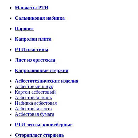
Манжеты РТИ
Сальниковая набивка
Паронит
Капролон плита
РТИ пластины
Лист из оргстекла
Капролоновые стержни
Асбестотехнические изделия
Асбестовый шнур
Картон асбестовый
Асбестовая ткань
Набивка асбестовая
Асбестовая лента
Асбестовая бумага
РТИ ленты, конвейерные
Фторопласт стержень