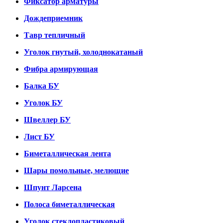
Фиксатор арматуры
Дождеприемник
Тавр тепличный
Уголок гнутый, холоднокатаный
Фибра армирующая
Балка БУ
Уголок БУ
Швеллер БУ
Лист БУ
Биметаллическая лента
Шары помольные, мелющие
Шпунт Ларсена
Полоса биметаллическая
Уголок стеклопластиковый