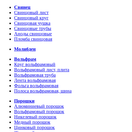
Свинец
Свинцовый лист
Свинцовый круг
Свинцовая чушка
Свинцовые трубы
Аноды свинцовые
Пломба свинцовая
Молибден
Вольфрам
Круг вольфрамовый
Вольфрамовый лист, плита
Вольфрамовая труба
Лента вольфрамовая
Фольга вольфрамовая
Полоса вольфрамовая, шина
Порошки
Алюминиевый порошок
Вольфрамовый порошок
Никелевый порошок
Медный порошок
Цинковый порошок