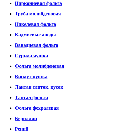
Циркониевая фольга
Труба молибденовая
Никелевая фольга
Кадмиевые аноды
Ванадиевая фольга
Сурьма чушка
Фольга молибденовая
Висмут чушка
Лантан слиток, кусок
Тантал фольга
Фольга фехралевая
Бериллий
Рений