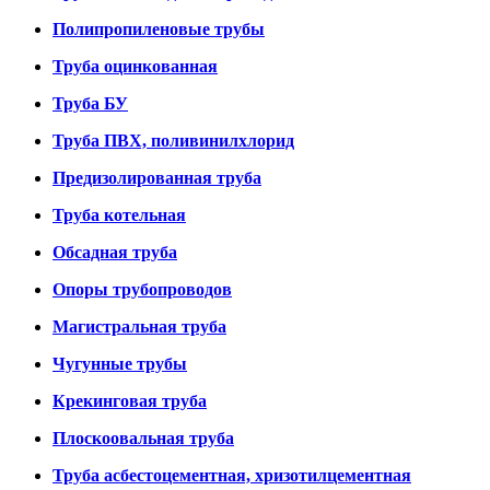
Полипропиленовые трубы
Труба оцинкованная
Труба БУ
Труба ПВХ, поливинилхлорид
Предизолированная труба
Труба котельная
Обсадная труба
Опоры трубопроводов
Магистральная труба
Чугунные трубы
Крекинговая труба
Плоскоовальная труба
Труба асбестоцементная, хризотилцементная