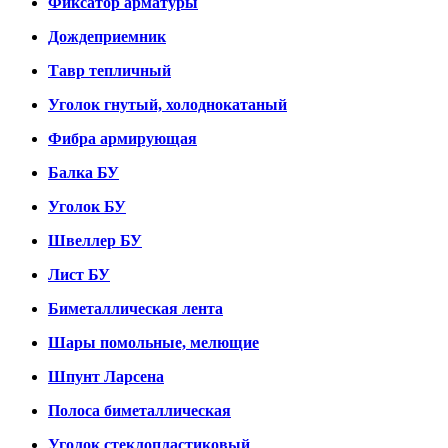
Фиксатор арматуры
Дождеприемник
Тавр тепличный
Уголок гнутый, холоднокатаный
Фибра армирующая
Балка БУ
Уголок БУ
Швеллер БУ
Лист БУ
Биметаллическая лента
Шары помольные, мелющие
Шпунт Ларсена
Полоса биметаллическая
Уголок стеклопластиковый