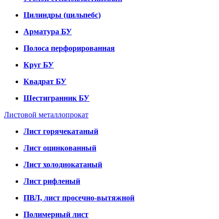
Цилиндры (цильпебс)
Арматура БУ
Полоса перфорированная
Круг БУ
Квадрат БУ
Шестигранник БУ
Листовой металлопрокат
Лист горячекатаный
Лист оцинкованный
Лист холоднокатаный
Лист рифленый
ПВЛ, лист просечно-вытяжной
Полимерный лист