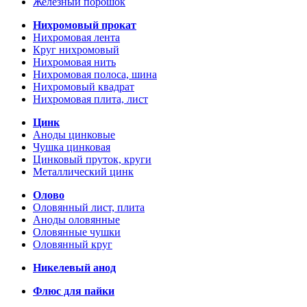
Железный порошок
Нихромовый прокат
Нихромовая лента
Круг нихромовый
Нихромовая нить
Нихромовая полоса, шина
Нихромовый квадрат
Нихромовая плита, лист
Цинк
Аноды цинковые
Чушка цинковая
Цинковый пруток, круги
Металлический цинк
Олово
Оловянный лист, плита
Аноды оловянные
Оловянные чушки
Оловянный круг
Никелевый анод
Флюс для пайки