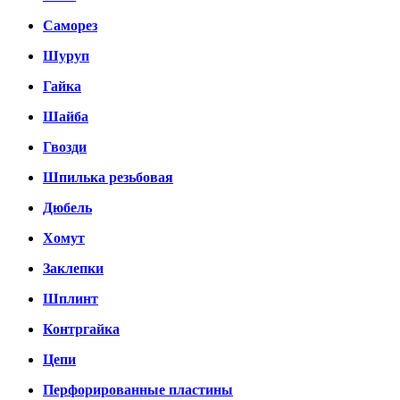
Саморез
Шуруп
Гайка
Шайба
Гвозди
Шпилька резьбовая
Дюбель
Хомут
Заклепки
Шплинт
Контргайка
Цепи
Перфорированные пластины