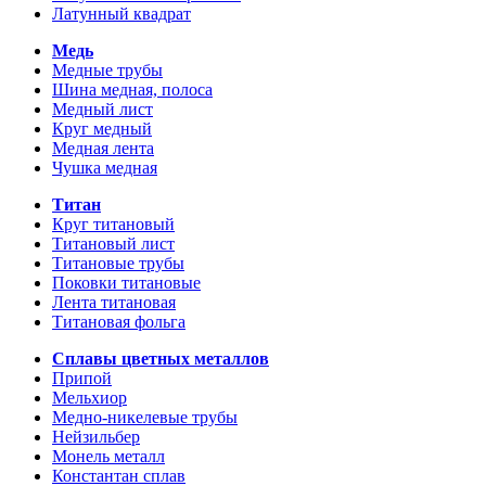
Латунный квадрат
Медь
Медные трубы
Шина медная, полоса
Медный лист
Круг медный
Медная лента
Чушка медная
Титан
Круг титановый
Титановый лист
Титановые трубы
Поковки титановые
Лента титановая
Титановая фольга
Сплавы цветных металлов
Припой
Мельхиор
Медно-никелевые трубы
Нейзильбер
Монель металл
Константан сплав