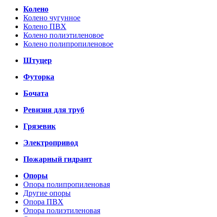
Колено
Колено чугунное
Колено ПВХ
Колено полиэтиленовое
Колено полипропиленовое
Штуцер
Футорка
Бочата
Ревизия для труб
Грязевик
Электропривод
Пожарный гидрант
Опоры
Опора полипропиленовая
Другие опоры
Опора ПВХ
Опора полиэтиленовая