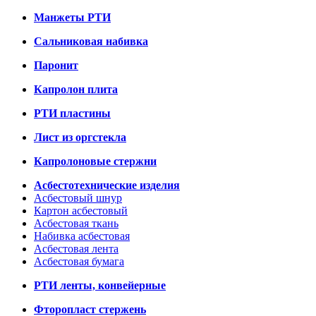
Манжеты РТИ
Сальниковая набивка
Паронит
Капролон плита
РТИ пластины
Лист из оргстекла
Капролоновые стержни
Асбестотехнические изделия
Асбестовый шнур
Картон асбестовый
Асбестовая ткань
Набивка асбестовая
Асбестовая лента
Асбестовая бумага
РТИ ленты, конвейерные
Фторопласт стержень